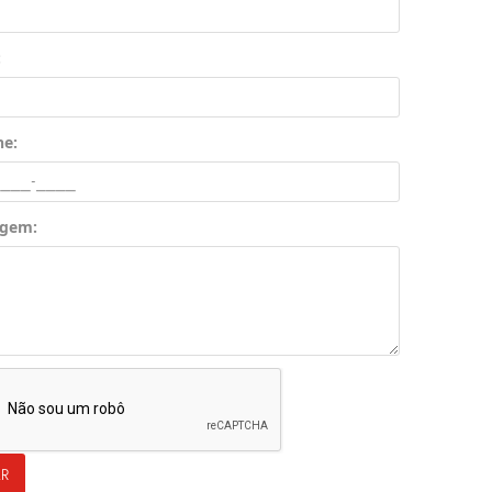
:
ne:
gem: